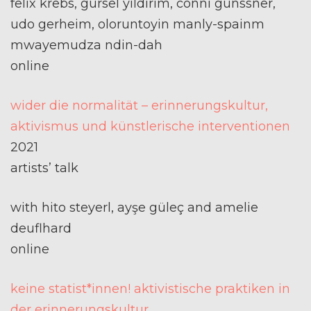
felix krebs, gürsel yildirim, conni gunssner,
udo gerheim, oloruntoyin manly-spainm
mwayemudza ndin-dah
online
wider die normalität – erinnerungskultur,
aktivismus und künstlerische interventionen
2021
artists’ talk
with hito steyerl, ayşe güleç and amelie
deuflhard
online
keine statist*innen! aktivistische praktiken in
der erinnerungskultur